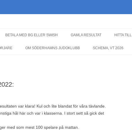
Hoppa
till
BETALA MED BG ELLER SWISH
GAMLA RESULTAT
HITTA TIL
innehåll
ÖRJARE
OM SÖDERHAMNS JUDOKLUBB
SCHEMA, VT 2026
2022:
ultaten var klara! Kul och lite blandat för våra tävlande.
nstiga hål här och var i klasserna. I stort sett så gick det
läger med som mest 100 spelare på mattan.