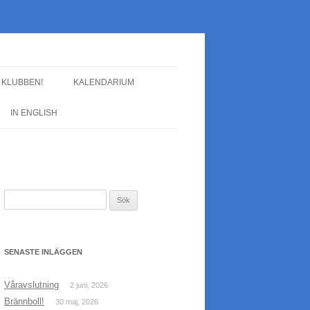
L KLUBBEN!
KALENDARIUM
IN ENGLISH
Sök
efter:
SENASTE INLÄGGEN
Våravslutning
2 juni, 2026
Brännboll!
30 maj, 2026