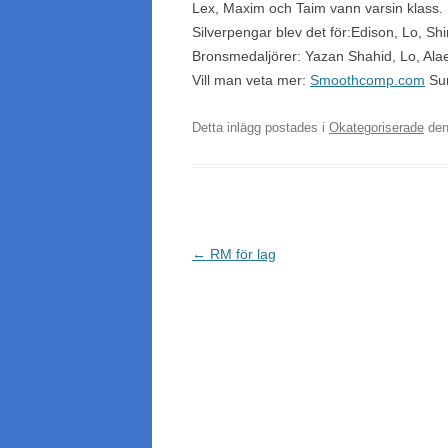
Lex, Maxim och Taim vann varsin klass.
Silverpengar blev det för:Edison, Lo, Shi
Bronsmedaljörer: Yazan Shahid, Lo, Ala
Vill man veta mer:
Smoothcomp.com
Sun
Detta inlägg postades i
Okategoriserade
de
Inläggsnavigering
←
RM för lag