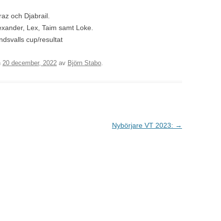
raz och Djabrail.
exander, Lex, Taim samt Loke.
dsvalls cup/resultat
n
20 december, 2022
av
Björn Stabo
.
Nybörjare VT 2023:
→