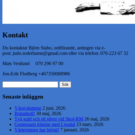
Kontakt
Du kontaktar Björn Stabo, ordförande, antingen via e-
post: judo.soderhamn@gmail.com eller via telefon: 070-223 67 32
Mats Vestlund 070 296 97 00
Jon-Erik Flodberg +467350008986
Sök
efter:
Senaste inläggen
Våravslutning
2 juni, 2026
Brännboll!
30 maj, 2026
Två guld och ett silver vid Skol-RM
26 maj, 2026
Gemensam träning med Ljusdal
23 mars, 2026
Vårterminen har börjat!
7 januari, 2026