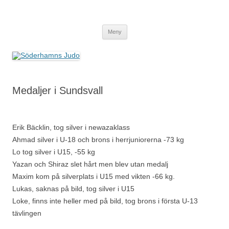
Söderhamns Judo
Hoppa
Meny
till
innehåll
Medaljer i Sundsvall
Erik Bäcklin, tog silver i newazaklass
Ahmad silver i U-18 och brons i herrjuniorerna -73 kg
Lo tog silver i U15, -55 kg
Yazan och Shiraz slet hårt men blev utan medalj
Maxim kom på silverplats i U15 med vikten -66 kg.
Lukas, saknas på bild, tog silver i U15
Loke, finns inte heller med på bild, tog brons i första U-13
tävlingen