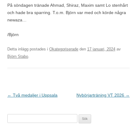
På söndagen tränade Ahmad, Shiraz, Maxim samt Lo stenhårt
och hade bra sparring. T.o.m. Björn var med och körde några
newaza…
/Björn
Detta inlägg postades i
Okategoriserade
den
17 januari, 2024
av
Björn Stabo
.
Inläggsnavigering
←
Två medaljer i Uppsala
Nybörjarträning VT 2026
→
Sök
efter: