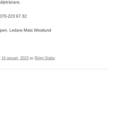
älptränare.
 070-223 67 32
ppen. Ledare Mats Westlund
n
16 januari, 2023
av
Björn Stabo
.