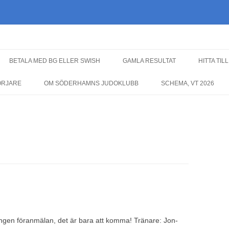
Hoppa
till
BETALA MED BG ELLER SWISH
GAMLA RESULTAT
HITTA TIL
innehåll
ÖRJARE
OM SÖDERHAMNS JUDOKLUBB
SCHEMA, VT 2026
Ingen föranmälan, det är bara att komma! Tränare: Jon-