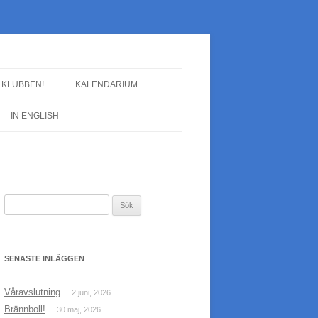
L KLUBBEN!
KALENDARIUM
IN ENGLISH
Sök
efter:
SENASTE INLÄGGEN
Våravslutning
2 juni, 2026
Brännboll!
30 maj, 2026