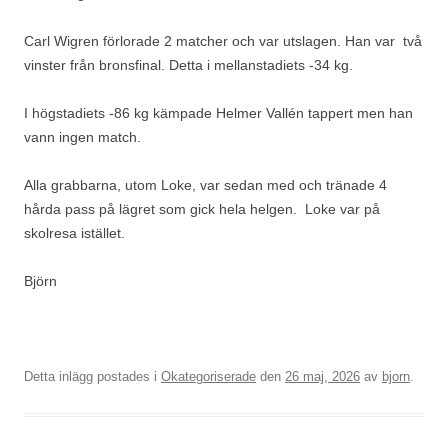
Carl Wigren förlorade 2 matcher och var utslagen. Han var två
vinster från bronsfinal. Detta i mellanstadiets -34 kg.
I högstadiets -86 kg kämpade Helmer Vallén tappert men han
vann ingen match.
Alla grabbarna, utom Loke, var sedan med och tränade 4
hårda pass på lägret som gick hela helgen. Loke var på
skolresa istället.
Björn
Detta inlägg postades i
Okategoriserade
den
26 maj, 2026
av
bjorn
.