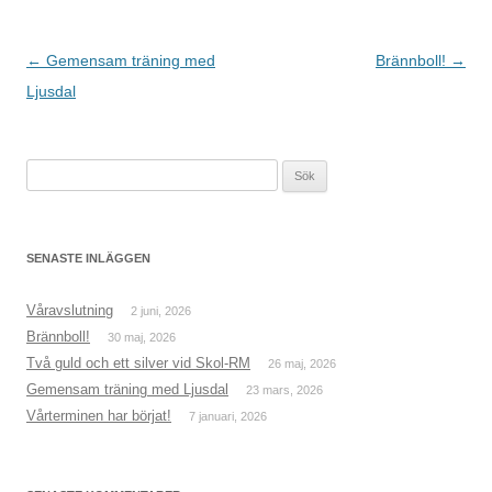
Inläggsnavigering
←
Gemensam träning med
Brännboll!
→
Ljusdal
Sök
efter:
SENASTE INLÄGGEN
Våravslutning
2 juni, 2026
Brännboll!
30 maj, 2026
Två guld och ett silver vid Skol-RM
26 maj, 2026
Gemensam träning med Ljusdal
23 mars, 2026
Vårterminen har börjat!
7 januari, 2026