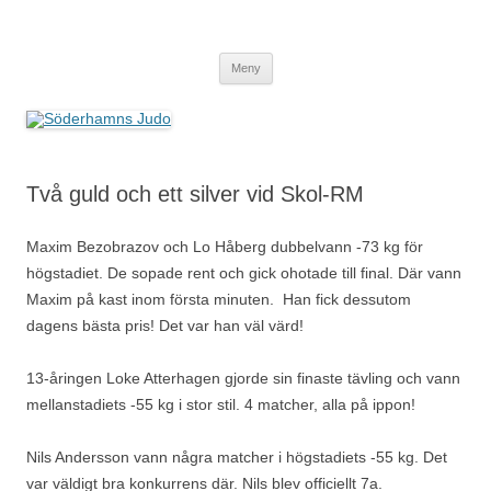
Söderhamns Judo
Hoppa
Meny
till
innehåll
Två guld och ett silver vid Skol-RM
Maxim Bezobrazov och Lo Håberg dubbelvann -73 kg för
högstadiet. De sopade rent och gick ohotade till final. Där vann
Maxim på kast inom första minuten. Han fick dessutom
dagens bästa pris! Det var han väl värd!
13-åringen Loke Atterhagen gjorde sin finaste tävling och vann
mellanstadiets -55 kg i stor stil. 4 matcher, alla på ippon!
Nils Andersson vann några matcher i högstadiets -55 kg. Det
var väldigt bra konkurrens där. Nils blev officiellt 7a.