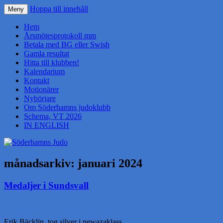
Hoppa till innehåll
Meny
Söderhamns Judo
Hem
Årsmötesprotokoll mm
Betala med BG eller Swish
Gamla resultat
Hitta till klubben!
Kalendarium
Kontakt
Motionärer
Nybörjare
Om Söderhamns judoklubb
Schema, VT 2026
IN ENGLISH
månadsarkiv:
januari 2024
Medaljer i Sundsvall
Erik Bäcklin, tog silver i newazaklass