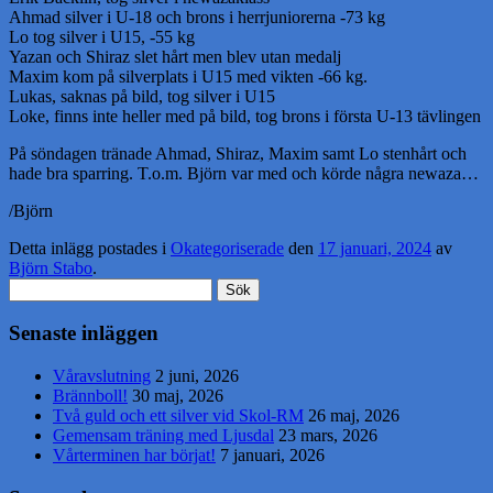
Ahmad silver i U-18 och brons i herrjuniorerna -73 kg
Lo tog silver i U15, -55 kg
Yazan och Shiraz slet hårt men blev utan medalj
Maxim kom på silverplats i U15 med vikten -66 kg.
Lukas, saknas på bild, tog silver i U15
Loke, finns inte heller med på bild, tog brons i första U-13 tävlingen
På söndagen tränade Ahmad, Shiraz, Maxim samt Lo stenhårt och
hade bra sparring. T.o.m. Björn var med och körde några newaza…
/Björn
Detta inlägg postades i
Okategoriserade
den
17 januari, 2024
av
Björn Stabo
.
Sök
efter:
Senaste inläggen
Våravslutning
2 juni, 2026
Brännboll!
30 maj, 2026
Två guld och ett silver vid Skol-RM
26 maj, 2026
Gemensam träning med Ljusdal
23 mars, 2026
Vårterminen har börjat!
7 januari, 2026